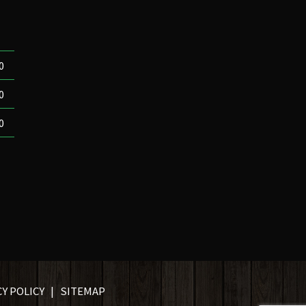
0
0
0
Y POLICY
SITEMAP