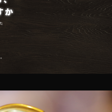
た
。
。
せ。